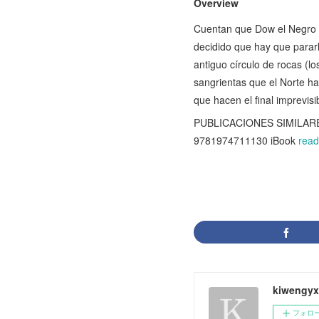
Overview
Cuentan que Dow el Negro h
decidido que hay que pararl
antiguo círculo de rocas (l
sangrientas que el Norte ha
que hacen el final imprevisib
PUBLICACIONES SIMILARES: 
9781974711130 iBook
read
kiwengyx
フォロ