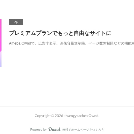
PR
プレミアムプランでもっと自由なサイトに
Ameba Owndで、広告非表示、画像容量無制限、ページ数無制限などの機能
Copyright ©
2026
kiwengyxache's Ownd
.
Powered by
無料でホームページをつくろう
AmebaOwnd