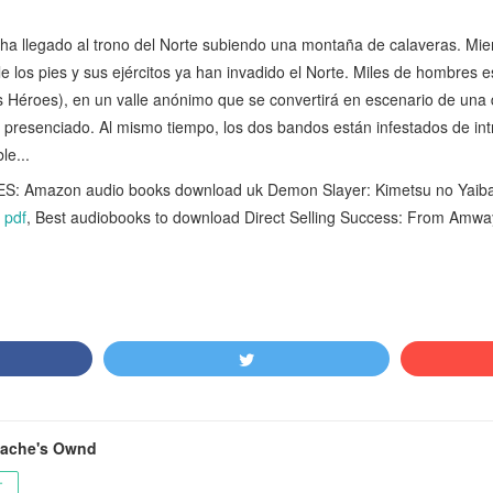
a llegado al trono del Norte subiendo una montaña de calaveras. Mient
e los pies y sus ejércitos ya han invadido el Norte. Miles de hombres
os Héroes), en un valle anónimo que se convertirá en escenario de una 
 presenciado. Al mismo tiempo, los dos bandos están infestados de intri
le...
Amazon audio books download uk Demon Slayer: Kimetsu no Yaiba, Vo
 pdf
, Best audiobooks to download Direct Selling Success: From Amw
ache's Ownd
ー