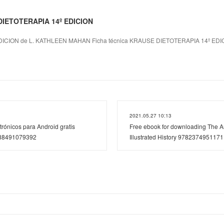
 DIETOTERAPIA 14º EDICION
ICION de L. KATHLEEN MAHAN Ficha técnica KRAUSE DIETOTERAPIA 14º ED
2021.05.27 10:13
trónicos para Android gratis
Free ebook for downloading The Art
88491079392
Illustrated History 9782374951171